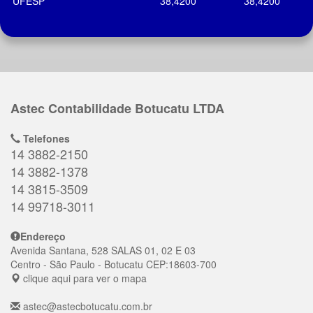
UFESP
38,4200
38,4200
Astec Contabilidade Botucatu LTDA
Telefones
14 3882-2150
14 3882-1378
14 3815-3509
14 99718-3011
Endereço
Avenida Santana, 528 SALAS 01, 02 E 03
Centro
- São Paulo - Botucatu
CEP:
18603-700
clique aqui para ver o mapa
astec@astecbotucatu.com.br