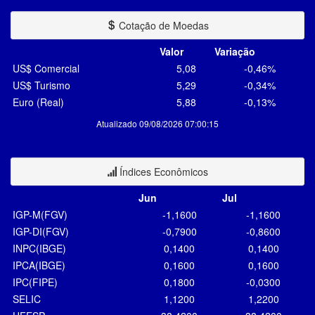
Cotação de Moedas
Valor
Variação
US$ Comercial
5,08
-0,46%
US$ Turismo
5,29
-0,34%
Euro (Real)
5,88
-0,13%
Atualizado 09/08/2026 07:00:15
Índices Econômicos
Jun
Jul
IGP-M(FGV)
-1,1600
-1,1600
IGP-DI(FGV)
-0,7900
-0,8600
INPC(IBGE)
0,1400
0,1400
IPCA(IBGE)
0,1600
0,1600
IPC(FIPE)
0,1800
-0,0300
SELIC
1,1200
1,2200