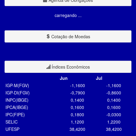
Agenda de Obrigações
carregando ...
Cotação de Moedas
Índices Econômicos
Jun
Jul
IGP-M(FGV)
-1,1600
-1,1600
IGP-DI(FGV)
-0,7900
-0,8600
INPC(IBGE)
0,1400
0,1400
IPCA(IBGE)
0,1600
0,1600
IPC(FIPE)
0,1800
-0,0300
SELIC
1,1200
1,2200
UFESP
38,4200
38,4200